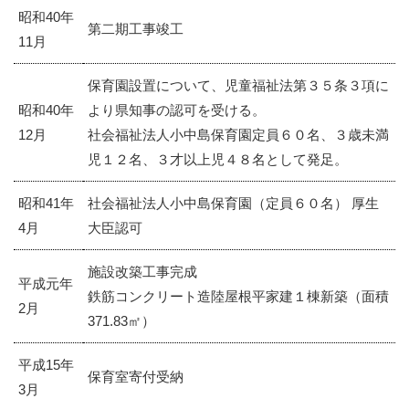
昭和40年
第二期工事竣工
11月
保育園設置について、児童福祉法第３５条３項に
昭和40年
より県知事の認可を受ける。
12月
社会福祉法人小中島保育園定員６０名、３歳未満
児１２名、３才以上児４８名として発足。
昭和41年
社会福祉法人小中島保育園（定員６０名） 厚生
4月
大臣認可
施設改築工事完成
平成元年
鉄筋コンクリート造陸屋根平家建１棟新築（面積
2月
371.83㎡）
平成15年
保育室寄付受納
3月