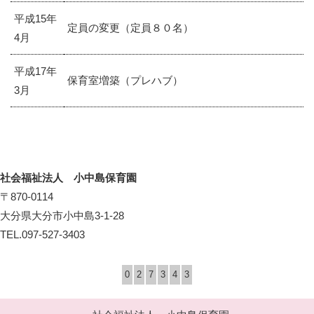
平成15年
定員の変更（定員８０名）
4月
平成17年
保育室増築（プレハブ）
3月
社会福祉法人 小中島保育園
〒870-0114
大分県大分市小中島3-1-28
TEL.097-527-3403
0
2
7
3
4
3